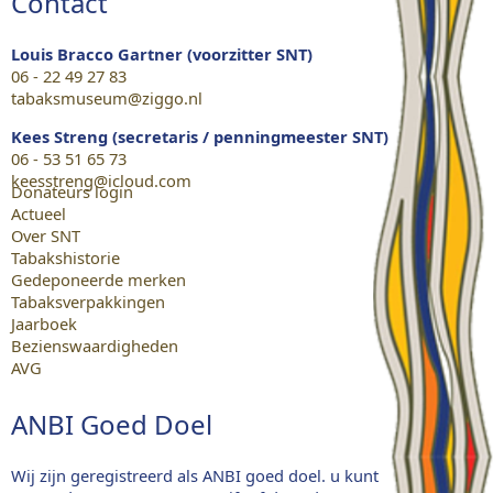
Contact
Louis Bracco Gartner (voorzitter SNT)
06 - 22 49 27 83
tabaksmuseum@ziggo.nl
Kees Streng (secretaris / penningmeester SNT)
06 - 53 51 65 73
keesstreng@icloud.com
Donateurs login
Actueel
Over SNT
Tabakshistorie
Gedeponeerde merken
Tabaksverpakkingen
Jaarboek
Bezienswaardigheden
AVG
ANBI Goed Doel
Wij zijn geregistreerd als ANBI goed doel. u kunt