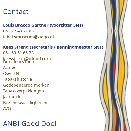
Contact
Louis Bracco Gartner (voorzitter SNT)
06 - 22 49 27 83
tabaksmuseum@ziggo.nl
Kees Streng (secretaris / penningmeester SNT)
06 - 53 51 65 73
keesstreng@icloud.com
Donateurs login
Actueel
Over SNT
Tabakshistorie
Gedeponeerde merken
Tabaksverpakkingen
Jaarboek
Bezienswaardigheden
AVG
ANBI Goed Doel