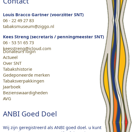
Contact
Louis Bracco Gartner (voorzitter SNT)
06 - 22 49 27 83
tabaksmuseum@ziggo.nl
Kees Streng (secretaris / penningmeester SNT)
06 - 53 51 65 73
keesstreng@icloud.com
Donateurs login
Actueel
Over SNT
Tabakshistorie
Gedeponeerde merken
Tabaksverpakkingen
Jaarboek
Bezienswaardigheden
AVG
ANBI Goed Doel
Wij zijn geregistreerd als ANBI goed doel. u kunt