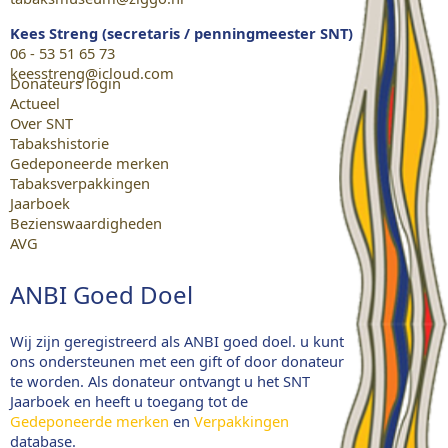
Kees Streng (secretaris / penningmeester SNT)
06 - 53 51 65 73
keesstreng@icloud.com
Donateurs login
Actueel
Over SNT
Tabakshistorie
Gedeponeerde merken
Tabaksverpakkingen
Jaarboek
Bezienswaardigheden
AVG
ANBI Goed Doel
Wij zijn geregistreerd als ANBI goed doel. u kunt
ons ondersteunen met een gift of door donateur
te worden. Als donateur ontvangt u het SNT
Jaarboek en heeft u toegang tot de
Gedeponeerde merken
en
Verpakkingen
database.