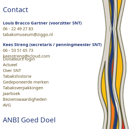
Contact
Louis Bracco Gartner (voorzitter SNT)
06 - 22 49 27 83
tabaksmuseum@ziggo.nl
Kees Streng (secretaris / penningmeester SNT)
06 - 53 51 65 73
keesstreng@icloud.com
Donateurs login
Actueel
Over SNT
Tabakshistorie
Gedeponeerde merken
Tabaksverpakkingen
Jaarboek
Bezienswaardigheden
AVG
ANBI Goed Doel