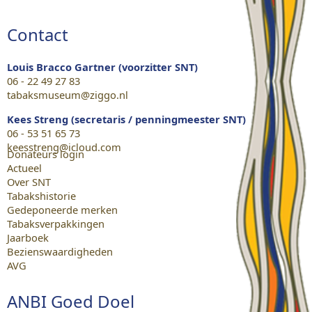
Contact
Louis Bracco Gartner (voorzitter SNT)
06 - 22 49 27 83
tabaksmuseum@ziggo.nl
Kees Streng (secretaris / penningmeester SNT)
06 - 53 51 65 73
keesstreng@icloud.com
Donateurs login
Actueel
Over SNT
Tabakshistorie
Gedeponeerde merken
Tabaksverpakkingen
Jaarboek
Bezienswaardigheden
AVG
ANBI Goed Doel