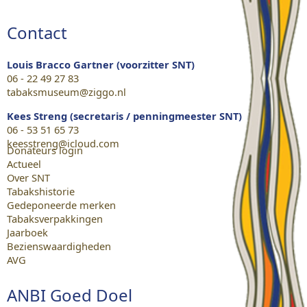
Contact
Louis Bracco Gartner (voorzitter SNT)
06 - 22 49 27 83
tabaksmuseum@ziggo.nl
Kees Streng (secretaris / penningmeester SNT)
06 - 53 51 65 73
keesstreng@icloud.com
Donateurs login
Actueel
Over SNT
Tabakshistorie
Gedeponeerde merken
Tabaksverpakkingen
Jaarboek
Bezienswaardigheden
AVG
ANBI Goed Doel