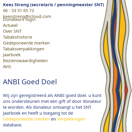
Kees Streng (secretaris / penningmeester SNT)
06 - 53 51 65 73
keesstreng@icloud.com
Donateurs login
Actueel
Over SNT
Tabakshistorie
Gedeponeerde merken
Tabaksverpakkingen
Jaarboek
Bezienswaardigheden
AVG
ANBI Goed Doel
Wij zijn geregistreerd als ANBI goed doel. u kunt
ons ondersteunen met een gift of door donateur
te worden. Als donateur ontvangt u het SNT
Jaarboek en heeft u toegang tot de
Gedeponeerde merken
en
Verpakkingen
database.