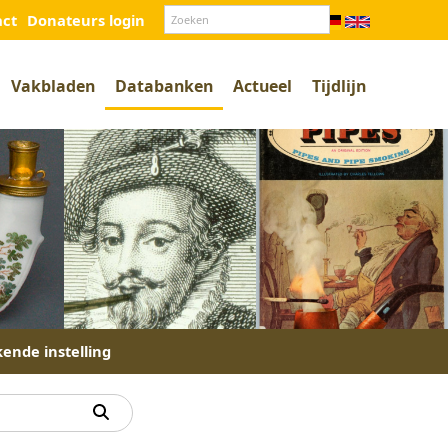
act
Donateurs login
Vakbladen
Databanken
Actueel
Tijdlijn
kende instelling