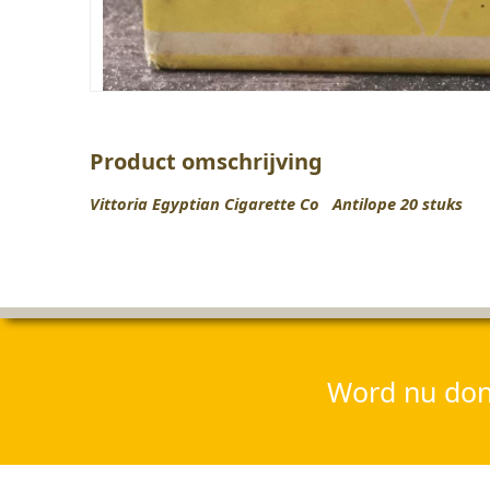
Product omschrijving
Vittoria Egyptian Cigarette Co Antilope 20 stuks
Word nu dona