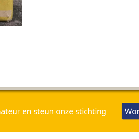
teur en steun onze stichting
Wor