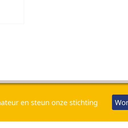
teur en steun onze stichting
Wor