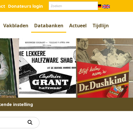
act
Donateurs login
Vakbladen
Databanken
Actueel
Tijdlijn
kende instelling