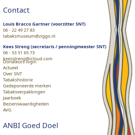
Contact
Louis Bracco Gartner (voorzitter SNT)
06 - 22 49 27 83
tabaksmuseum@ziggo.nl
Kees Streng (secretaris / penningmeester SNT)
06 - 53 51 65 73
keesstreng@icloud.com
Donateurs login
Actueel
Over SNT
Tabakshistorie
Gedeponeerde merken
Tabaksverpakkingen
Jaarboek
Bezienswaardigheden
AVG
ANBI Goed Doel