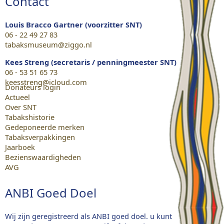
Contact
Louis Bracco Gartner (voorzitter SNT)
06 - 22 49 27 83
tabaksmuseum@ziggo.nl
Kees Streng (secretaris / penningmeester SNT)
06 - 53 51 65 73
keesstreng@icloud.com
Donateurs login
Actueel
Over SNT
Tabakshistorie
Gedeponeerde merken
Tabaksverpakkingen
Jaarboek
Bezienswaardigheden
AVG
ANBI Goed Doel
Wij zijn geregistreerd als ANBI goed doel. u kunt