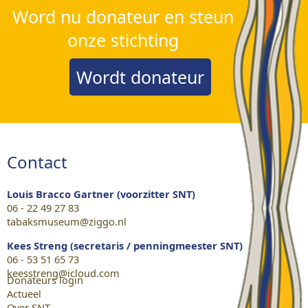
Word nu donateur en steun
onze stichting
Wordt donateur
Contact
Louis Bracco Gartner (voorzitter SNT)
06 - 22 49 27 83
tabaksmuseum@ziggo.nl
Kees Streng (secretaris / penningmeester SNT)
06 - 53 51 65 73
keesstreng@icloud.com
Donateurs login
Actueel
Over SNT