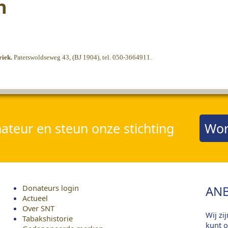
n
iek.
Paterswoldseweg 43, (BJ 1904), tel. 050-3664911.
teur en steun onze stichting
Wor
Donateurs login
ANB
Actueel
Over SNT
Wij zi
Tabakshistorie
kunt o