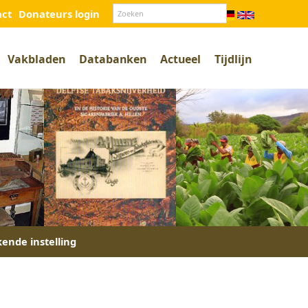
act
Donateurs login
Vakbladen
Databanken
Actueel
Tijdlijn
kende instelling