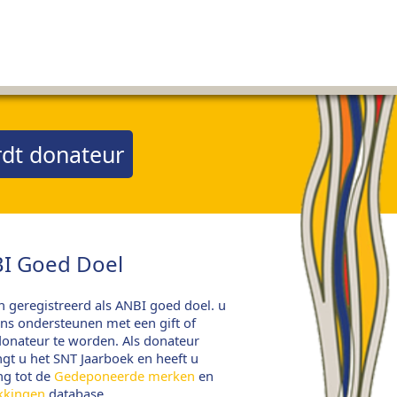
dt donateur
I Goed Doel
jn geregistreerd als ANBI goed doel. u
ns ondersteunen met een gift of
onateur te worden. Als donateur
gt u het SNT Jaarboek en heeft u
ng tot de
Gedeponeerde merken
en
kkingen
database.