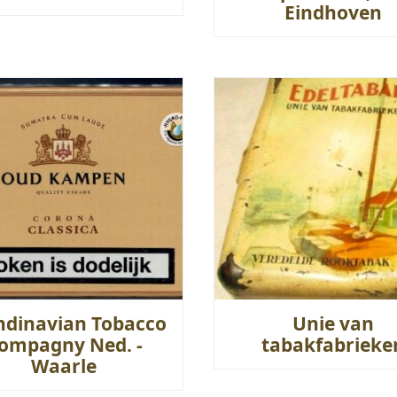
Eindhoven
ndinavian Tobacco
Unie van
ompagny Ned. -
tabakfabrieke
Waarle