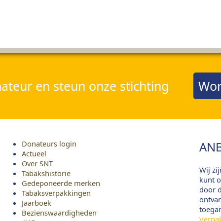
teur en steun onze stichting
Wor
Donateurs login
ANB
Actueel
Over SNT
Wij zi
Tabakshistorie
kunt o
Gedeponeerde merken
door d
Tabaksverpakkingen
ontvan
Jaarboek
toega
Bezienswaardigheden
Verpa