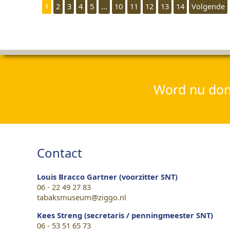
1
2
3
4
5
...
10
11
12
13
14
Volgende
Word nu dona
Contact
Louis Bracco Gartner (voorzitter SNT)
06 - 22 49 27 83
tabaksmuseum@ziggo.nl
Kees Streng (secretaris / penningmeester SNT)
06 - 53 51 65 73