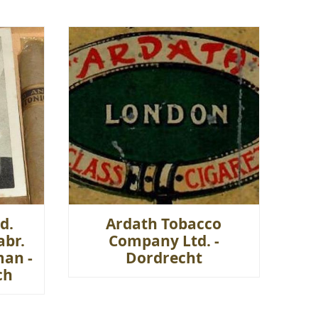
d.
Ardath Tobacco
abr.
Company Ltd. -
man -
Dordrecht
ch