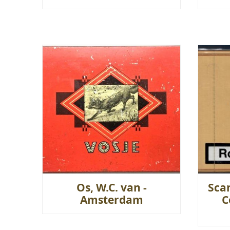
Os, W.C. van -
Sca
Amsterdam
C