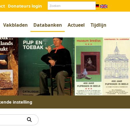
act
Donateurs login
Vakbladen
Databanken
Actueel
Tijdlijn
kende instelling