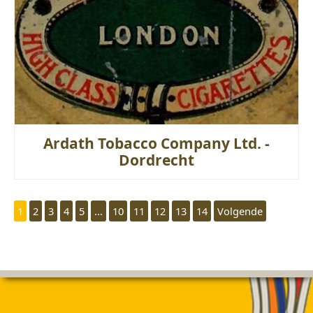
Ardath Tobacco Company Ltd. -
Dordrecht
1
2
3
4
5
...
10
11
12
13
14
Volgende