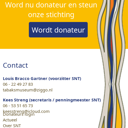
Word nu donateur en steun
onze stichting
Wordt donateur
Contact
Louis Bracco Gartner (voorzitter SNT)
06 - 22 49 27 83
tabaksmuseum@ziggo.nl
Kees Streng (secretaris / penningmeester SNT)
06 - 53 51 65 73
keesstreng@icloud.com
Donateurs login
Actueel
Over SNT