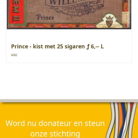
Prince - kist met 25 sigaren ƒ 6,-- L
6082
Word nu donateur en steun
onze stichting