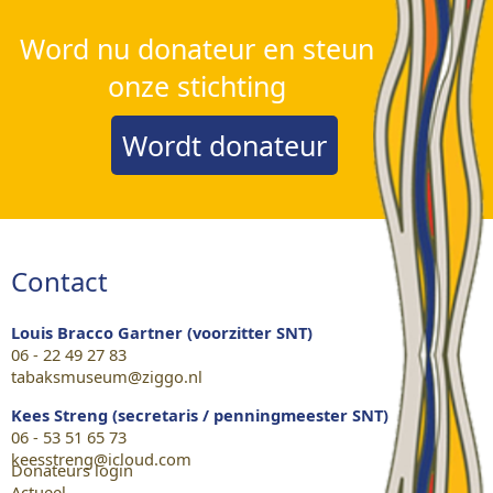
Word nu donateur en steun
onze stichting
Wordt donateur
Contact
Louis Bracco Gartner (voorzitter SNT)
06 - 22 49 27 83
tabaksmuseum@ziggo.nl
Kees Streng (secretaris / penningmeester SNT)
06 - 53 51 65 73
keesstreng@icloud.com
Donateurs login
Actueel