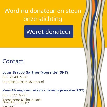
Word nu donateur en steun
onze stichting
Wordt donateur
Contact
Louis Bracco Gartner (voorzitter SNT)
06 - 22 49 27 83
tabaksmuseum@ziggo.nl
Kees Streng (secretaris / penningmeester SNT)
06 - 53 51 65 73
keesstreng@icloud.com
Donateurs login
Actueel