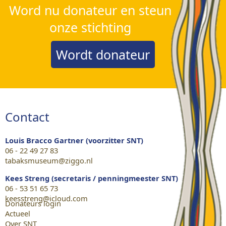
Word nu donateur en steun
onze stichting
Wordt donateur
Contact
Louis Bracco Gartner (voorzitter SNT)
06 - 22 49 27 83
tabaksmuseum@ziggo.nl
Kees Streng (secretaris / penningmeester SNT)
06 - 53 51 65 73
keesstreng@icloud.com
Donateurs login
Actueel
Over SNT