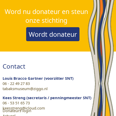
Word nu donateur en steun
onze stichting
Wordt donateur
Contact
Louis Bracco Gartner (voorzitter SNT)
06 - 22 49 27 83
tabaksmuseum@ziggo.nl
Kees Streng (secretaris / penningmeester SNT)
06 - 53 51 65 73
keesstreng@icloud.com
Donateurs login
Actueel