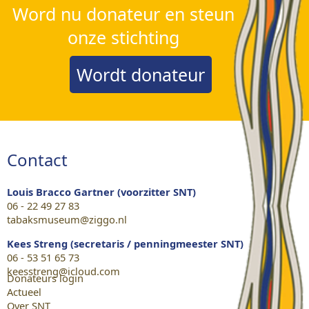
Word nu donateur en steun
onze stichting
Wordt donateur
Contact
Louis Bracco Gartner (voorzitter SNT)
06 - 22 49 27 83
tabaksmuseum@ziggo.nl
Kees Streng (secretaris / penningmeester SNT)
06 - 53 51 65 73
keesstreng@icloud.com
Donateurs login
Actueel
Over SNT