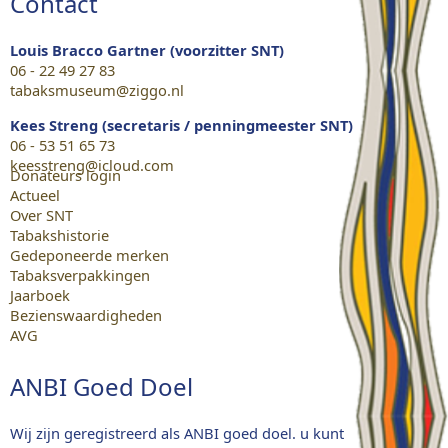
Contact
Louis Bracco Gartner (voorzitter SNT)
06 - 22 49 27 83
tabaksmuseum@ziggo.nl
Kees Streng (secretaris / penningmeester SNT)
06 - 53 51 65 73
keesstreng@icloud.com
Donateurs login
Actueel
Over SNT
Tabakshistorie
Gedeponeerde merken
Tabaksverpakkingen
Jaarboek
Bezienswaardigheden
AVG
ANBI Goed Doel
Wij zijn geregistreerd als ANBI goed doel. u kunt