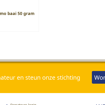
ermo baai 50 gram
teur en steun onze stichting
Wor
Donateurs login