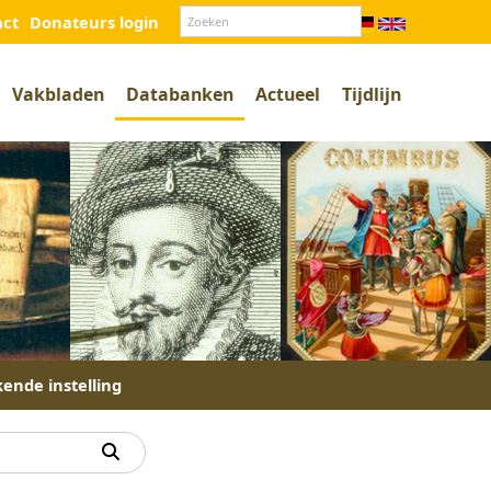
act
Donateurs login
Vakbladen
Databanken
Actueel
Tijdlijn
kende instelling