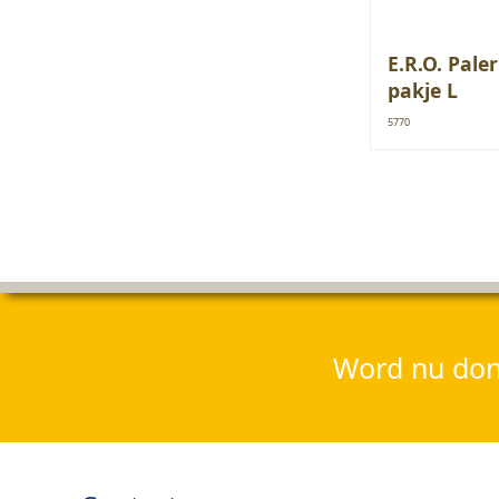
E.R.O. Pal
pakje L
5770
Word nu dona