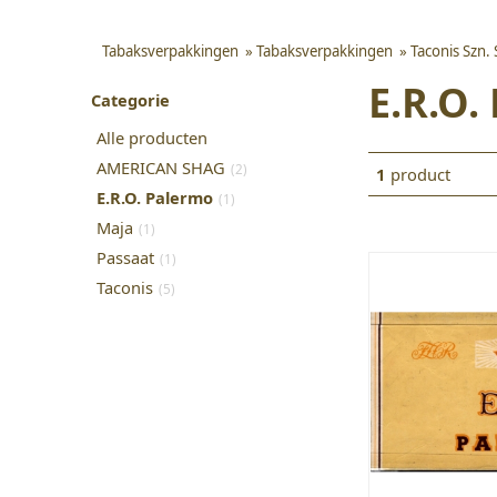
Tabaksverpakkingen
»
Tabaksverpakkingen
»
Taconis Szn.
E.R.O.
Categorie
Alle producten
AMERICAN SHAG
(2)
1
product
E.R.O. Palermo
(1)
Maja
(1)
Passaat
(1)
Taconis
(5)