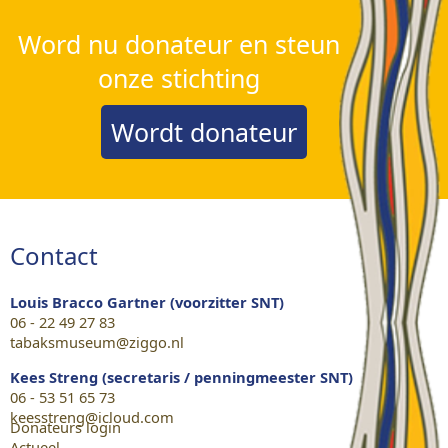
Word nu donateur en steun
onze stichting
Wordt donateur
Contact
Louis Bracco Gartner (voorzitter SNT)
06 - 22 49 27 83
tabaksmuseum@ziggo.nl
Kees Streng (secretaris / penningmeester SNT)
06 - 53 51 65 73
keesstreng@icloud.com
Donateurs login
Actueel