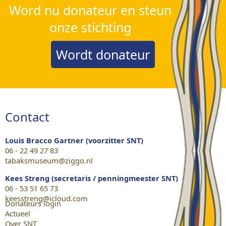
Word nu donateur en steun
onze stichting
Wordt donateur
Contact
Louis Bracco Gartner (voorzitter SNT)
06 - 22 49 27 83
tabaksmuseum@ziggo.nl
Kees Streng (secretaris / penningmeester SNT)
06 - 53 51 65 73
keesstreng@icloud.com
Donateurs login
Actueel
Over SNT