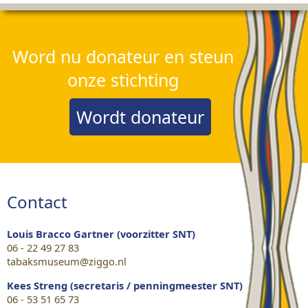
Word nu donateur en steun
onze stichting
Wordt donateur
Contact
Louis Bracco Gartner (voorzitter SNT)
06 - 22 49 27 83
tabaksmuseum@ziggo.nl
Kees Streng (secretaris / penningmeester SNT)
06 - 53 51 65 73