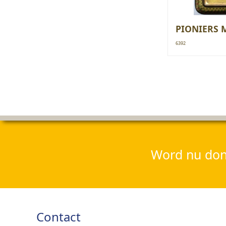
PIONIERS 
6392
Word nu dona
Contact