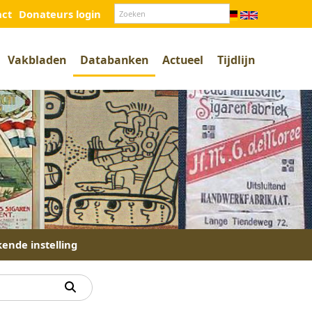
act
Donateurs login
Vakbladen
Databanken
Actueel
Tijdlijn
kende instelling