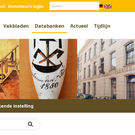
act
Donateurs login
Vakbladen
Databanken
Actueel
Tijdlijn
kende instelling