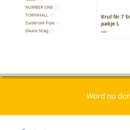
NUMBER ONE
(1)
TOWNHALL
(1)
Krul Nr 7 
Zuiderzee Pipe
pakje L
(1)
Zware Shag
(1)
5698
Word nu dona