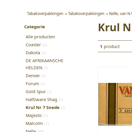
Tabaksverpakkingen
»
Tabaksverpakkingen
»
Nelle, van N
Krul N
Categorie
Alle producten
Coaster
(2)
1
product
Dakota
(1)
DE AFRIKAANSCHE
HELDEN
(1)
Denver
(1)
Forum
(1)
Gold Spur
(1)
Halfzware Shag
(1)
Krul Nr 7 Snede
(1)
Majestic
(1)
Malcolm
(1)
Nelle
(49)