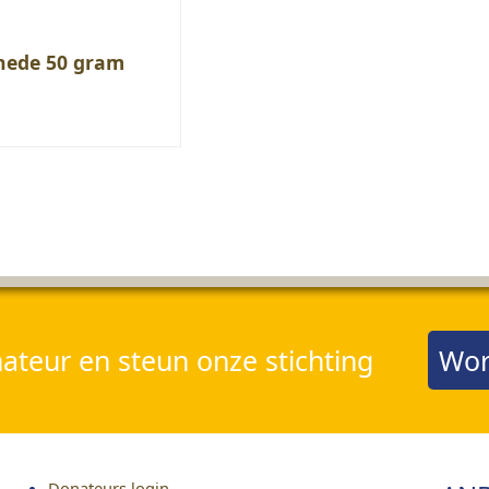
Snede 50 gram
teur en steun onze stichting
Wor
Donateurs login