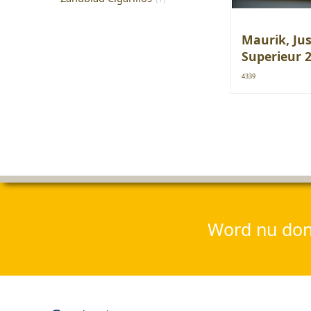
Maurik, Ju
Superieur 2
4339
Word nu dona