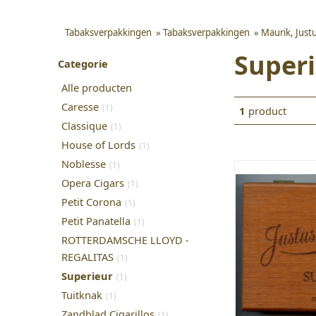
Tabaksverpakkingen
»
Tabaksverpakkingen
»
Maurik, Just
Super
Categorie
Alle producten
Caresse
(1)
1
product
Classique
(1)
House of Lords
(1)
Noblesse
(1)
Opera Cigars
(1)
Petit Corona
(1)
Petit Panatella
(1)
ROTTERDAMSCHE LLOYD -
REGALITAS
(1)
Superieur
(1)
Tuitknak
(1)
Zandblad Cigarillos
(1)