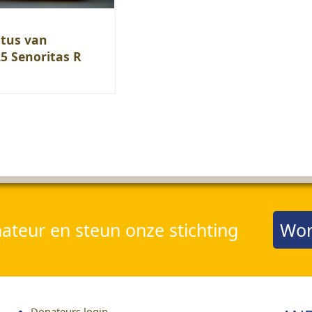
stus van
5 Senoritas R
teur en steun onze stichting
Wor
Donateurs login