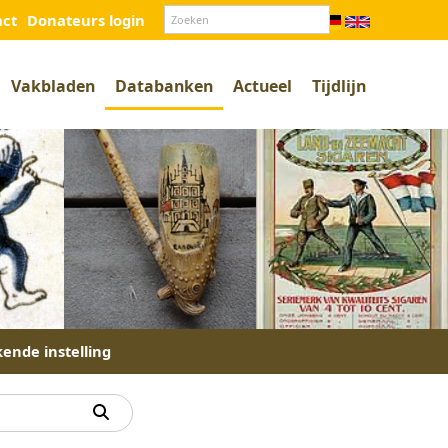
act
Donateurs login
Vakbladen
Databanken
Actueel
Tijdlijn
kende instelling