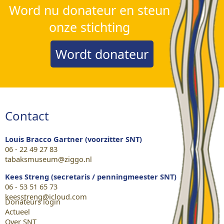
Word nu donateur en steun
onze stichting
Wordt donateur
Contact
Louis Bracco Gartner (voorzitter SNT)
06 - 22 49 27 83
tabaksmuseum@ziggo.nl
Kees Streng (secretaris / penningmeester SNT)
06 - 53 51 65 73
keesstreng@icloud.com
Donateurs login
Actueel
Over SNT