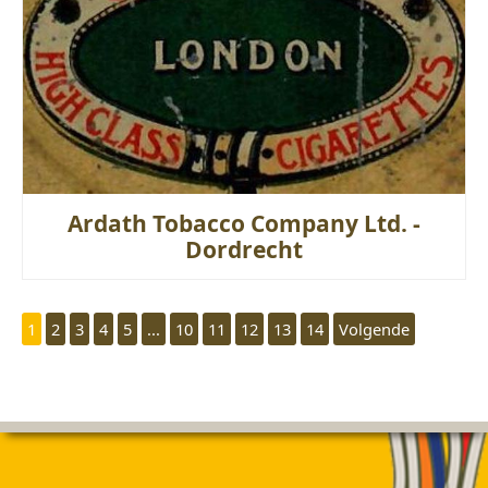
Ardath Tobacco Company Ltd. -
Dordrecht
1
2
3
4
5
...
10
11
12
13
14
Volgende