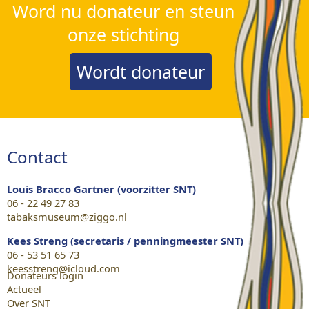
Word nu donateur en steun
onze stichting
Wordt donateur
Contact
Louis Bracco Gartner (voorzitter SNT)
06 - 22 49 27 83
tabaksmuseum@ziggo.nl
Kees Streng (secretaris / penningmeester SNT)
06 - 53 51 65 73
keesstreng@icloud.com
Donateurs login
Actueel
Over SNT