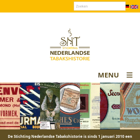
Over SNT
Contact
Donateurs login
MENU
De Stichting Nederlandse Tabakshistorie is sinds 1 januari 2010 een