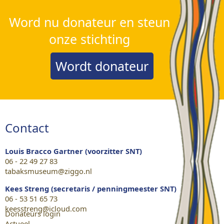
Word nu donateur en steun
onze stichting
Wordt donateur
Contact
Louis Bracco Gartner (voorzitter SNT)
06 - 22 49 27 83
tabaksmuseum@ziggo.nl
Kees Streng (secretaris / penningmeester SNT)
06 - 53 51 65 73
keesstreng@icloud.com
Donateurs login
Actueel