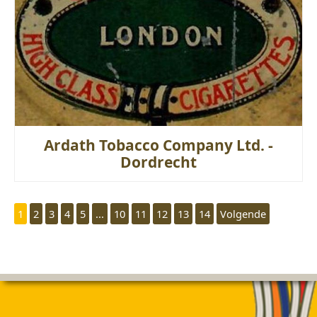
Ardath Tobacco Company Ltd. -
Dordrecht
1
2
3
4
5
...
10
11
12
13
14
Volgende