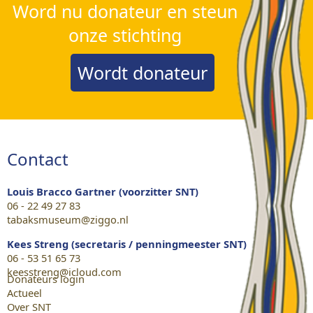
Word nu donateur en steun
onze stichting
Wordt donateur
Contact
Louis Bracco Gartner (voorzitter SNT)
06 - 22 49 27 83
tabaksmuseum@ziggo.nl
Kees Streng (secretaris / penningmeester SNT)
06 - 53 51 65 73
keesstreng@icloud.com
Donateurs login
Actueel
Over SNT