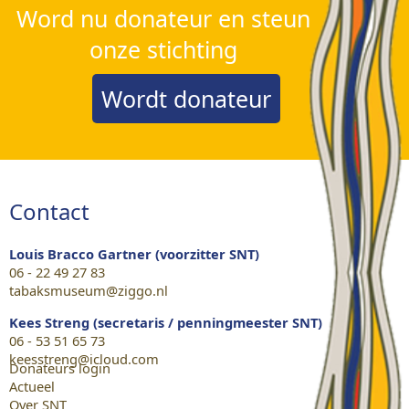
Word nu donateur en steun
onze stichting
Wordt donateur
Contact
Louis Bracco Gartner (voorzitter SNT)
06 - 22 49 27 83
tabaksmuseum@ziggo.nl
Kees Streng (secretaris / penningmeester SNT)
06 - 53 51 65 73
keesstreng@icloud.com
Donateurs login
Actueel
Over SNT