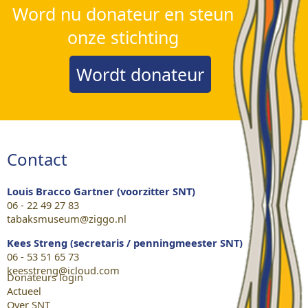
Word nu donateur en steun
onze stichting
Wordt donateur
Contact
Louis Bracco Gartner (voorzitter SNT)
06 - 22 49 27 83
tabaksmuseum@ziggo.nl
Kees Streng (secretaris / penningmeester SNT)
06 - 53 51 65 73
keesstreng@icloud.com
Donateurs login
Actueel
Over SNT