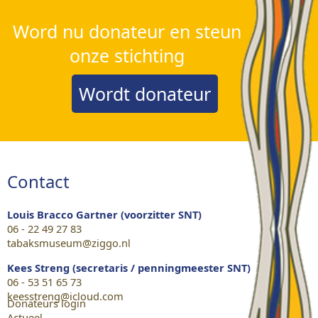
Word nu donateur en steun
onze stichting
Wordt donateur
Contact
Louis Bracco Gartner (voorzitter SNT)
06 - 22 49 27 83
tabaksmuseum@ziggo.nl
Kees Streng (secretaris / penningmeester SNT)
06 - 53 51 65 73
keesstreng@icloud.com
Donateurs login
Actueel