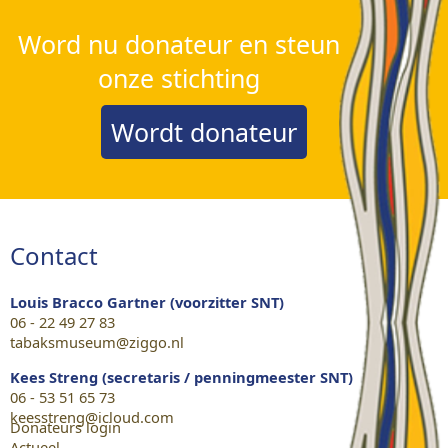
Word nu donateur en steun
onze stichting
Wordt donateur
Contact
Louis Bracco Gartner (voorzitter SNT)
06 - 22 49 27 83
tabaksmuseum@ziggo.nl
Kees Streng (secretaris / penningmeester SNT)
06 - 53 51 65 73
keesstreng@icloud.com
Donateurs login
Actueel