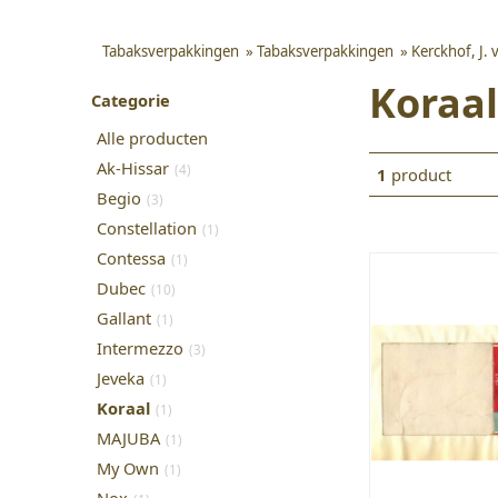
Tabaksverpakkingen
»
Tabaksverpakkingen
»
Kerckhof, J.
Koraal
Categorie
Alle producten
Ak-Hissar
(4)
1
product
Begio
(3)
Constellation
(1)
Contessa
(1)
Dubec
(10)
Gallant
(1)
Intermezzo
(3)
Jeveka
(1)
Koraal
(1)
MAJUBA
(1)
My Own
(1)