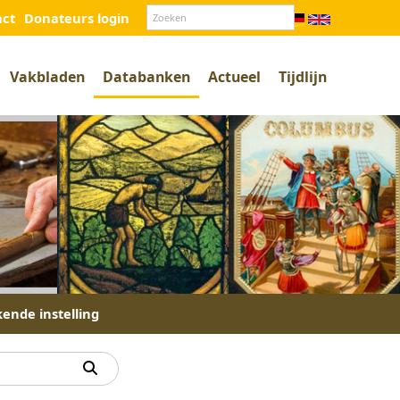
act
Donateurs login
Vakbladen
Databanken
Actueel
Tijdlijn
kende instelling