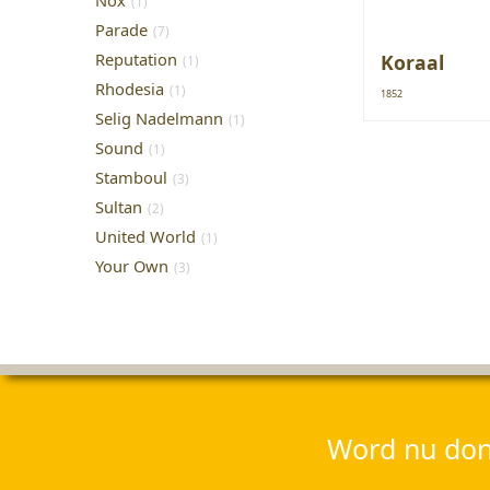
Nox
(1)
Parade
(7)
Reputation
Koraal
(1)
Rhodesia
(1)
1852
Selig Nadelmann
(1)
Sound
(1)
Stamboul
(3)
Sultan
(2)
United World
(1)
Your Own
(3)
Word nu dona