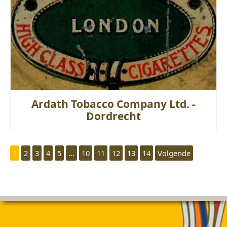
Ardath Tobacco Company Ltd. -
Dordrecht
1
2
3
4
5
...
10
11
12
13
14
Volgende