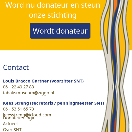
Word nu donateur en steun
onze stichting
Wordt donateur
Contact
Louis Bracco Gartner (voorzitter SNT)
06 - 22 49 27 83
tabaksmuseum@ziggo.nl
Kees Streng (secretaris / penningmeester SNT)
06 - 53 51 65 73
keesstreng@icloud.com
Donateurs login
Actueel
Over SNT