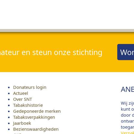
teur en steun onze stichting
Wor
Donateurs login
ANB
Actueel
Over SNT
Wij zi
Tabakshistorie
kunt o
Gedeponeerde merken
door d
Tabaksverpakkingen
ontvan
Jaarboek
toega
Bezienswaardigheden
Verpa