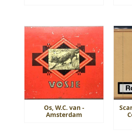
Os, W.C. van -
Sca
Amsterdam
C