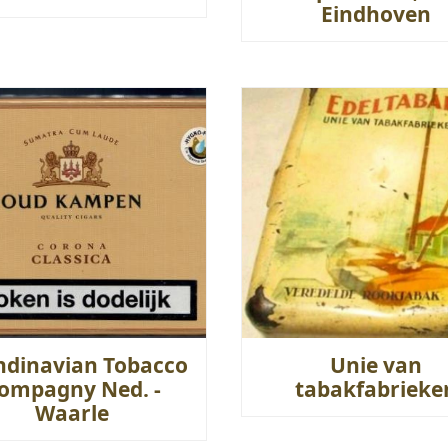
Eindhoven
ndinavian Tobacco
Unie van
ompagny Ned. -
tabakfabrieke
Waarle