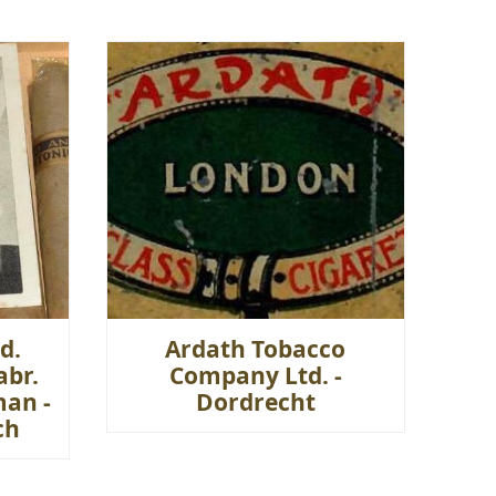
d.
Ardath Tobacco
abr.
Company Ltd. -
man -
Dordrecht
ch