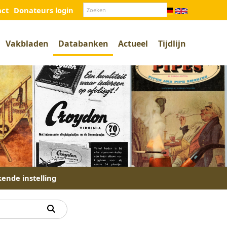
act
Donateurs login
Vakbladen
Databanken
Actueel
Tijdlijn
kende instelling