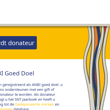
dt donateur
I Goed Doel
jn geregistreerd als ANBI goed doel. u
ns ondersteunen met een gift of
onateur te worden. Als donateur
gt u het SNT Jaarboek en heeft u
ng tot de
Gedeponeerde merken
en
kkingen
database.