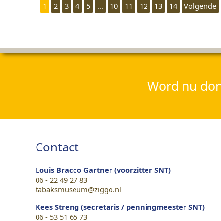
1
2
3
4
5
...
10
11
12
13
14
Volgende
Word nu dona
Contact
Louis Bracco Gartner (voorzitter SNT)
06 - 22 49 27 83
tabaksmuseum@ziggo.nl
Kees Streng (secretaris / penningmeester SNT)
06 - 53 51 65 73