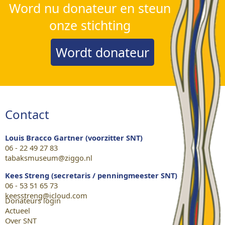
Word nu donateur en steun
onze stichting
Wordt donateur
Contact
Louis Bracco Gartner (voorzitter SNT)
06 - 22 49 27 83
tabaksmuseum@ziggo.nl
Kees Streng (secretaris / penningmeester SNT)
06 - 53 51 65 73
keesstreng@icloud.com
Donateurs login
Actueel
Over SNT