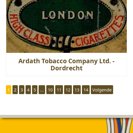
Ardath Tobacco Company Ltd. -
Dordrecht
1
2
3
4
5
...
10
11
12
13
14
Volgende