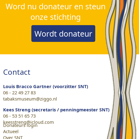
Word nu donateur en steun
onze stichting
Wordt donateur
Contact
Louis Bracco Gartner (voorzitter SNT)
06 - 22 49 27 83
tabaksmuseum@ziggo.nl
Kees Streng (secretaris / penningmeester SNT)
06 - 53 51 65 73
keesstreng@icloud.com
Donateurs login
Actueel
Over SNT