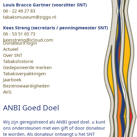
Louis Bracco Gartner (voorzitter SNT)
06 - 22 49 27 83
tabaksmuseum@ziggo.nl
Kees Streng (secretaris / penningmeester SNT)
06 - 53 51 65 73
keesstreng@icloud.com
Donateurs login
Actueel
Over SNT
Tabakshistorie
Gedeponeerde merken
Tabaksverpakkingen
Jaarboek
Bezienswaardigheden
AVG
ANBI Goed Doel
Wij zijn geregistreerd als ANBI goed doel. u kunt
ons ondersteunen met een gift of door donateur
te worden. Als donateur ontvangt u het SNT