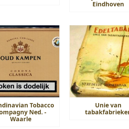
Eindhoven
ndinavian Tobacco
Unie van
ompagny Ned. -
tabakfabrieke
Waarle