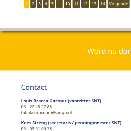
1
2
3
4
5
...
10
11
12
13
14
Volgende
Word nu dona
Contact
Louis Bracco Gartner (voorzitter SNT)
06 - 22 49 27 83
tabaksmuseum@ziggo.nl
Kees Streng (secretaris / penningmeester SNT)
06 - 53 51 65 73