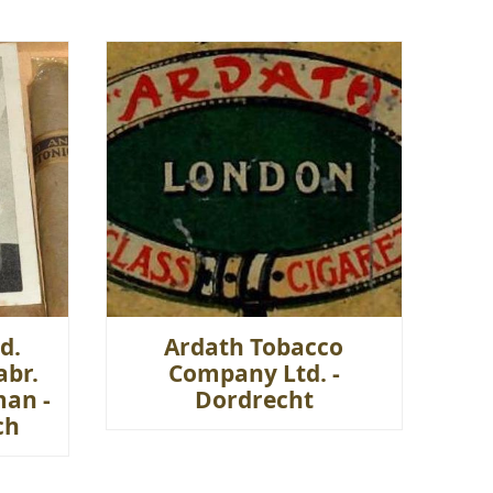
d.
Ardath Tobacco
abr.
Company Ltd. -
man -
Dordrecht
ch