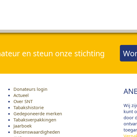
teur en steun onze stichting
Wor
Donateurs login
ANB
Actueel
Over SNT
Wij zi
Tabakshistorie
kunt o
Gedeponeerde merken
door d
Tabaksverpakkingen
ontvan
Jaarboek
toega
Bezienswaardigheden
Verpa