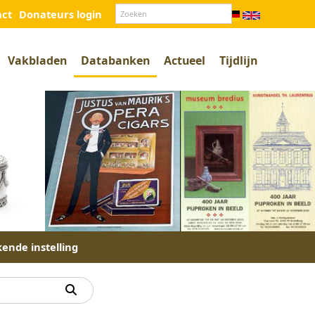
act
Donateurs login
Vakbladen
Databanken
Actueel
Tijdlijn
kende instelling