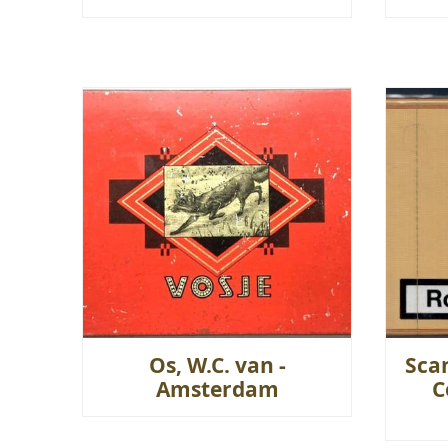
Os, W.C. van -
Sca
Amsterdam
C