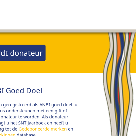
dt donateur
I Goed Doel
jn geregistreerd als ANBI goed doel. u
ns ondersteunen met een gift of
onateur te worden. Als donateur
gt u het SNT Jaarboek en heeft u
ng tot de
Gedeponeerde merken
en
kkingen
database.