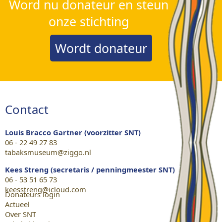
Word nu donateur en steun
onze stichting
Wordt donateur
Contact
Louis Bracco Gartner (voorzitter SNT)
06 - 22 49 27 83
tabaksmuseum@ziggo.nl
Kees Streng (secretaris / penningmeester SNT)
06 - 53 51 65 73
keesstreng@icloud.com
Donateurs login
Actueel
Over SNT