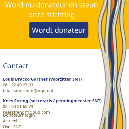
Word nu donateur en steun
onze stichting
Wordt donateur
Contact
Louis Bracco Gartner (voorzitter SNT)
06 - 22 49 27 83
tabaksmuseum@ziggo.nl
Kees Streng (secretaris / penningmeester SNT)
06 - 53 51 65 73
keesstreng@icloud.com
Donateurs login
Actueel
Over SNT