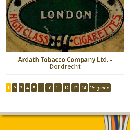
Ardath Tobacco Company Ltd. -
Dordrecht
1
2
3
4
5
...
10
11
12
13
14
Volgende