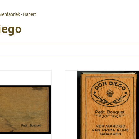
arenfabriek - Hapert
iego