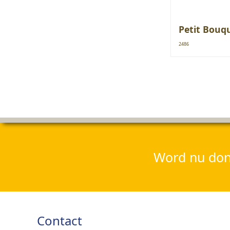
Petit Bouq
2486
Word nu dona
Contact