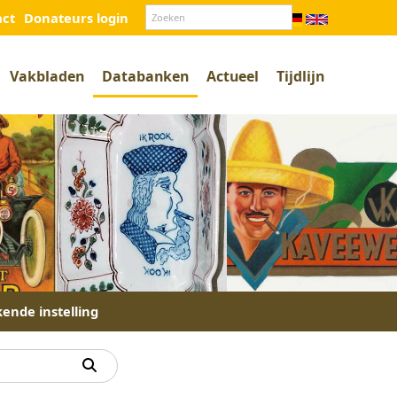
act
Donateurs login
Vakbladen
Databanken
Actueel
Tijdlijn
kende instelling