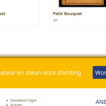
uet
Petit Bouquet
2487
teur en steun onze stichting
Wor
Donateurs login
ANB
Actueel