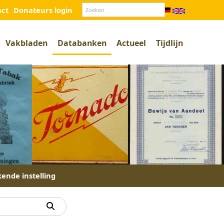
act
Donateurs login
Vakbladen
Databanken
Actueel
Tijdlijn
kende instelling