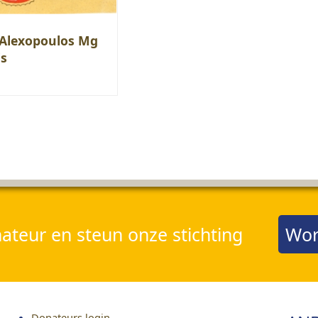
Alexopoulos Mg
is
teur en steun onze stichting
Wor
Donateurs login