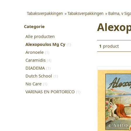
Tabaksverpakkingen
»
Tabaksverpakkingen
»
Balma, v Sig
Alexo
Categorie
Alle producten
Alexopoulos Mg Cy
(1)
1
product
Aronoele
(1)
Caramidis
(4)
DIADEMA
(1)
Dutch School
(1)
No Care
(1)
VARINAS EN PORTORICO
(1)