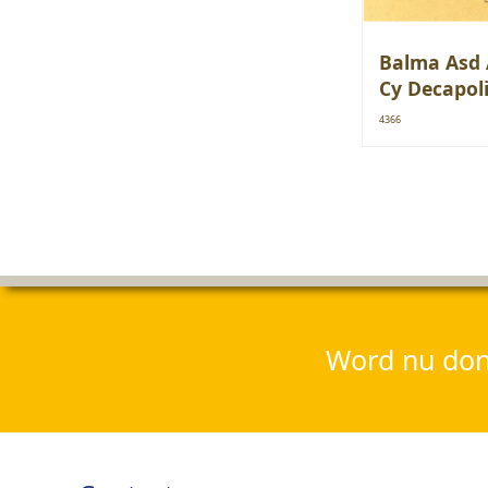
Balma Asd 
Cy Decapol
4366
Word nu dona