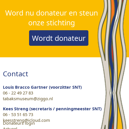
Word nu donateur en steun
onze stichting
Wordt donateur
Contact
Louis Bracco Gartner (voorzitter SNT)
06 - 22 49 27 83
tabaksmuseum@ziggo.nl
Kees Streng (secretaris / penningmeester SNT)
06 - 53 51 65 73
keesstreng@icloud.com
Donateurs login
Actueel